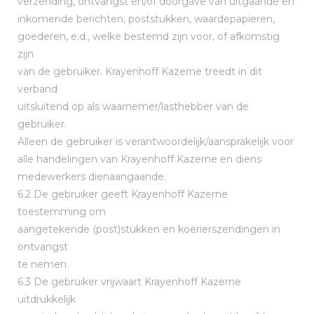
verzending, ontvangst en/of doorgave van uitgaande en
inkomende berichten, poststukken, waardepapieren,
goederen, e.d., welke bestemd zijn voor, of afkomstig
zijn
van de gebruiker. Krayenhoff Kazerne treedt in dit
verband
uitsluitend op als waarnemer/lasthebber van de
gebruiker.
Alleen de gebruiker is verantwoordelijk/aansprakelijk voor
alle handelingen van Krayenhoff Kazerne en diens
medewerkers dienaangaande.
6.2 De gebruiker geeft Krayenhoff Kazerne
toestemming om
aangetekende (post)stukken en koerierszendingen in
ontvangst
te nemen.
6.3 De gebruiker vrijwaart Krayenhoff Kazerne
uitdrukkelijk