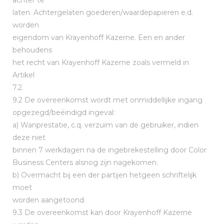
achter te
laten. Achtergelaten goederen/waardepapieren e.d.
worden
eigendom van Krayenhoff Kazerne. Een en ander
behoudens
het recht van Krayenhoff Kazerne zoals vermeld in
Artikel
7.2.
9.2 De overeenkomst wordt met onmiddellijke ingang
opgezegd/beëindigd ingeval:
a) Wanprestatie, c.q. verzuim van de gebruiker, indien
deze niet
binnen 7 werkdagen na de ingebrekestelling door Color
Business Centers alsnog zijn nagekomen.
b) Overmacht bij een der partijen hetgeen schriftelijk
moet
worden aangetoond.
9.3 De overeenkomst kan door Krayenhoff Kazerne