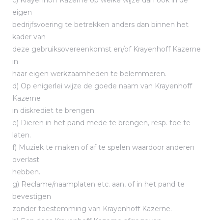
c) Krayenhoff Kazerne op welke wijze dan ook in de
eigen
bedrijfsvoering te betrekken anders dan binnen het
kader van
deze gebruiksovereenkomst en/of Krayenhoff Kazerne
in
haar eigen werkzaamheden te belemmeren.
d) Op enigerlei wijze de goede naam van Krayenhoff
Kazerne
in diskrediet te brengen.
e) Dieren in het pand mede te brengen, resp. toe te
laten.
f) Muziek te maken of af te spelen waardoor anderen
overlast
hebben.
g) Reclame/naamplaten etc. aan, of in het pand te
bevestigen
zonder toestemming van Krayenhoff Kazerne.